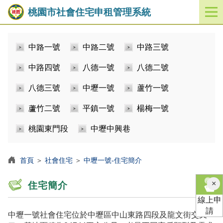
桃園市社會住宅申租管理系統
開
啟
／
中路一號
中路二號
中路三號
關
閉
中路四號
八德一號
八德二號
功
能
八德三號
中壢一號
蘆竹一號
選
單
蘆竹二號
平鎮一號
楊梅一號
桃園東門段
中壢中興巷
首頁
＞
社會住宅
＞
中壢一號-住宅簡介
×
住宅簡介
線上申
請
中壢一號社會住宅位於中壢區中山東路四段及龍文街交叉