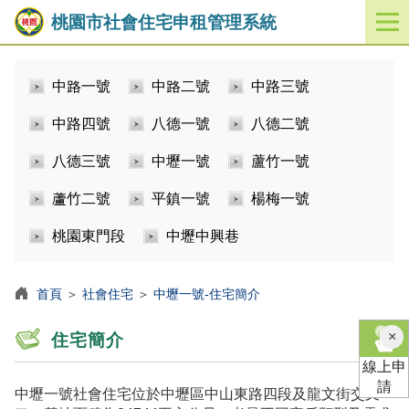
桃園市社會住宅申租管理系統
開
啟
／
中路一號
中路二號
中路三號
關
閉
中路四號
八德一號
八德二號
功
能
八德三號
中壢一號
蘆竹一號
選
單
蘆竹二號
平鎮一號
楊梅一號
桃園東門段
中壢中興巷
首頁
＞
社會住宅
＞
中壢一號-住宅簡介
×
住宅簡介
線上申
請
中壢一號社會住宅位於中壢區中山東路四段及龍文街交叉