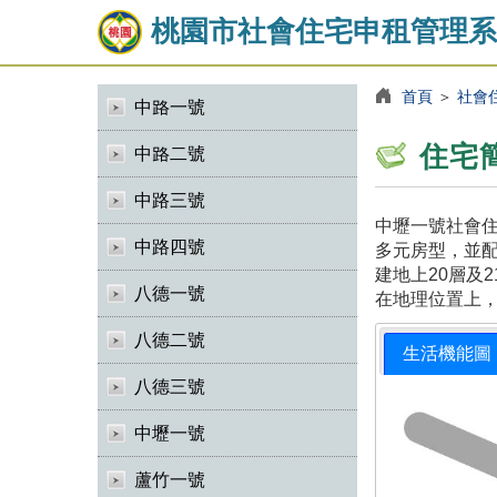
桃園市社會住宅申租管理系
首頁
＞
社會
中路一號
住宅
中路二號
中路三號
中壢一號社會住
中路四號
多元房型，並
建地上20層及
八德一號
在地理位置上
八德二號
生活機能圖
八德三號
中壢一號
蘆竹一號