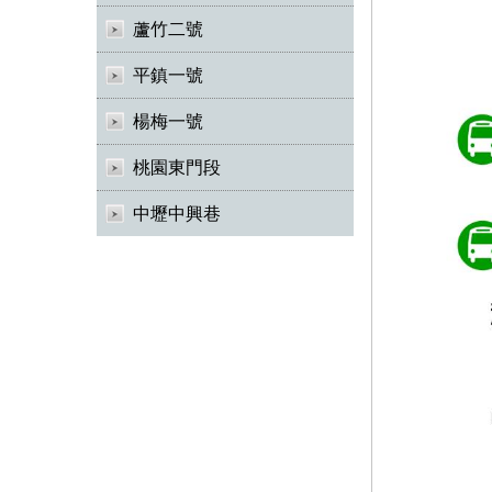
蘆竹二號
平鎮一號
楊梅一號
桃園東門段
中壢中興巷