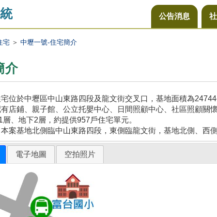
統
公告消息
社
住宅
＞
中壢一號-住宅簡介
簡介
宅位於中壢區中山東路四段及龍文街交叉口，基地面積為2474
配有店鋪、親子館、公立托嬰中心、日間照顧中心、社區照顧關
21層、地下2層，約提供957戶住宅單元。
，本案基地北側臨中山東路四段，東側臨龍文街，基地北側、西
電子地圖
空拍照片