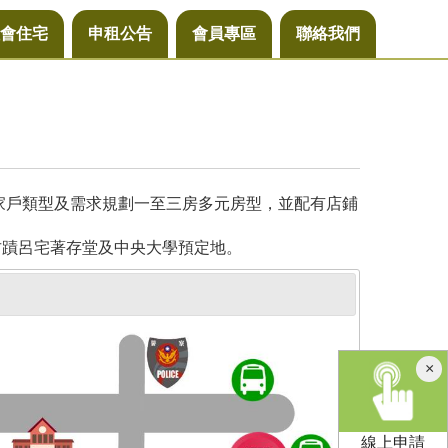
會住宅
申租公告
會員專區
聯絡我們
同家戶類型及需求規劃一至三房多元房型，並配有店鋪
古蹟呂宅著存堂及中央大學預定地。
×
線上申請