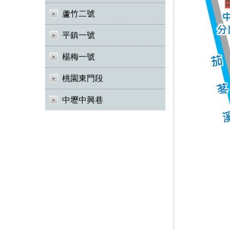
蘆竹二號
平鎮一號
楊梅一號
桃園東門段
中壢中興巷