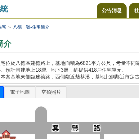
統
公告消息
社
住宅
＞
八德一號-住宅簡介
簡介
宅位於八德區建德路上，基地面積為6821平方公尺，考量不
。預計興建地上18層、地下3層，約提供418戶住宅單元。
，本案基地東側臨建德路，西側鄰近茄苳溪，基地北側鄰近市定
電子地圖
空拍照片