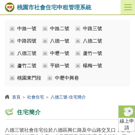
桃園市社會住宅申租管理系統
開
啟
／
中路一號
中路二號
中路三號
關
閉
中路四號
八德一號
八德二號
功
能
八德三號
中壢一號
蘆竹一號
選
單
蘆竹二號
平鎮一號
楊梅一號
桃園東門段
中壢中興巷
首頁
＞
社會住宅
＞
八德三號-住宅簡介
×
住宅簡介
線上申
請
八德三號社會住宅位於八德區興仁路及中山路交叉口，基地