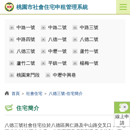
桃園市社會住宅申租管理系統
開
啟
／
中路一號
中路二號
中路三號
關
閉
中路四號
八德一號
八德二號
功
能
八德三號
中壢一號
蘆竹一號
選
單
蘆竹二號
平鎮一號
楊梅一號
桃園東門段
中壢中興巷
首頁
＞
社會住宅
＞
八德三號-住宅簡介
×
住宅簡介
線上申
請
八德三號社會住宅位於八德區興仁路及中山路交叉口，基地