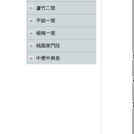
蘆竹二號
平鎮一號
楊梅一號
桃園東門段
中壢中興巷