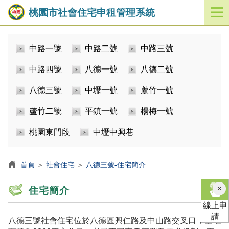
桃園市社會住宅申租管理系統
開
啟
／
中路一號
中路二號
中路三號
關
閉
中路四號
八德一號
八德二號
功
能
八德三號
中壢一號
蘆竹一號
選
單
蘆竹二號
平鎮一號
楊梅一號
桃園東門段
中壢中興巷
首頁
＞
社會住宅
＞
八德三號-住宅簡介
×
住宅簡介
線上申
請
八德三號社會住宅位於八德區興仁路及中山路交叉口，基地