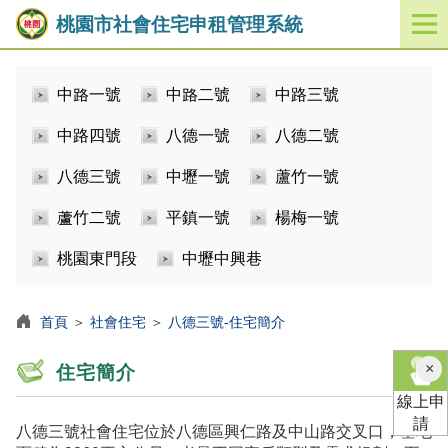
桃園市社會住宅申租管理系統
開
啟
／
中路一號
中路二號
中路三號
關
閉
中路四號
八德一號
八德二號
功
能
八德三號
中壢一號
蘆竹一號
選
單
蘆竹二號
平鎮一號
楊梅一號
桃園東門段
中壢中興巷
首頁
＞
社會住宅
＞
八德三號-住宅簡介
×
住宅簡介
線上申
請
八德三號社會住宅位於八德區興仁路及中山路交叉口，基地