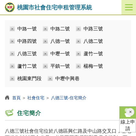
桃園市社會住宅申租管理系統
開
啟
／
中路一號
中路二號
中路三號
關
閉
中路四號
八德一號
八德二號
功
能
八德三號
中壢一號
蘆竹一號
選
單
蘆竹二號
平鎮一號
楊梅一號
桃園東門段
中壢中興巷
首頁
＞
社會住宅
＞
八德三號-住宅簡介
×
住宅簡介
線上申
請
八德三號社會住宅位於八德區興仁路及中山路交叉口，基地