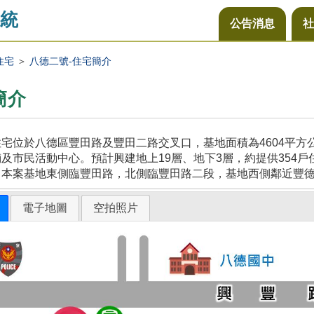
統
公告消息
社
住宅
＞
八德二號-住宅簡介
簡介
宅位於八德區豐田路及豐田二路交叉口，基地面積為4604平
及市民活動中心。預計興建地上19層、地下3層，約提供354戶
，本案基地東側臨豐田路，北側臨豐田路二段，基地西側鄰近豐
電子地圖
空拍照片