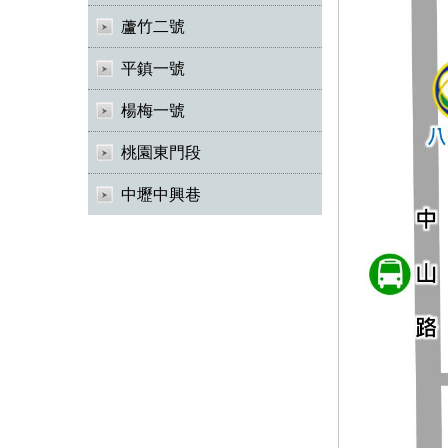
蘆竹二號
平鎮一號
楊梅一號
桃園東門段
中壢中興巷