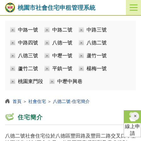
桃園市社會住宅申租管理系統
開
啟
／
中路一號
中路二號
中路三號
關
閉
中路四號
八德一號
八德二號
功
能
八德三號
中壢一號
蘆竹一號
選
單
蘆竹二號
平鎮一號
楊梅一號
桃園東門段
中壢中興巷
首頁
＞
社會住宅
＞
八德二號-住宅簡介
×
住宅簡介
線上申
請
八德二號社會住宅位於八德區豐田路及豐田二路交叉口，基