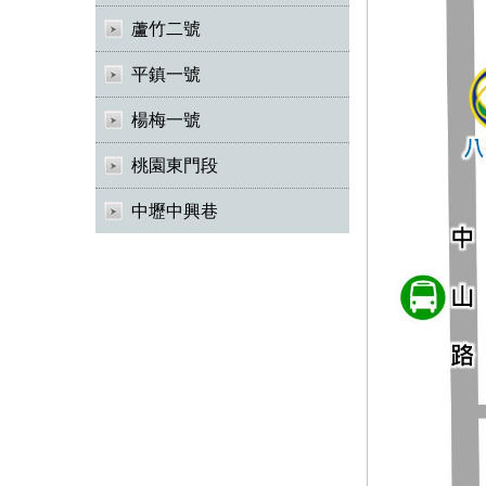
蘆竹二號
平鎮一號
楊梅一號
桃園東門段
中壢中興巷