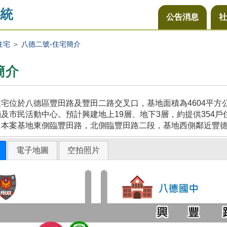
統
公告消息
社
住宅
＞
八德二號-住宅簡介
簡介
宅位於八德區豐田路及豐田二路交叉口，基地面積為4604平
及市民活動中心。預計興建地上19層、地下3層，約提供354戶
，本案基地東側臨豐田路，北側臨豐田路二段，基地西側鄰近豐
電子地圖
空拍照片