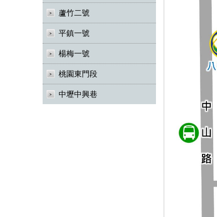
蘆竹二號
平鎮一號
楊梅一號
桃園東門段
中壢中興巷