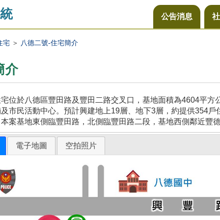
統
公告消息
社
住宅
＞
八德二號-住宅簡介
簡介
宅位於八德區豐田路及豐田二路交叉口，基地面積為4604平
及市民活動中心。預計興建地上19層、地下3層，約提供354戶
，本案基地東側臨豐田路，北側臨豐田路二段，基地西側鄰近豐
電子地圖
空拍照片