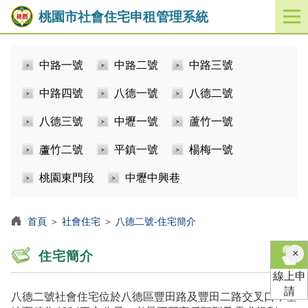
桃園市社會住宅申租管理系統
開
啟
／
中路一號
中路二號
中路三號
關
閉
中路四號
八德一號
八德二號
功
能
八德三號
中壢一號
蘆竹一號
選
單
蘆竹二號
平鎮一號
楊梅一號
桃園東門段
中壢中興巷
首頁
＞
社會住宅
＞
八德二號-住宅簡介
×
住宅簡介
線上申
請
八德二號社會住宅位於八德區豐田路及豐田二路交叉口，基