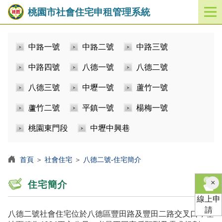
桃園市社會住宅申租管理系統
開
啟
／
中路一號
中路二號
中路三號
關
閉
中路四號
八德一號
八德二號
功
能
八德三號
中壢一號
蘆竹一號
選
單
蘆竹二號
平鎮一號
楊梅一號
桃園東門段
中壢中興巷
首頁
＞
社會住宅
＞
八德二號-住宅簡介
×
住宅簡介
線上申
請
八德二號社會住宅位於八德區豐田路及豐田二路交叉口，基