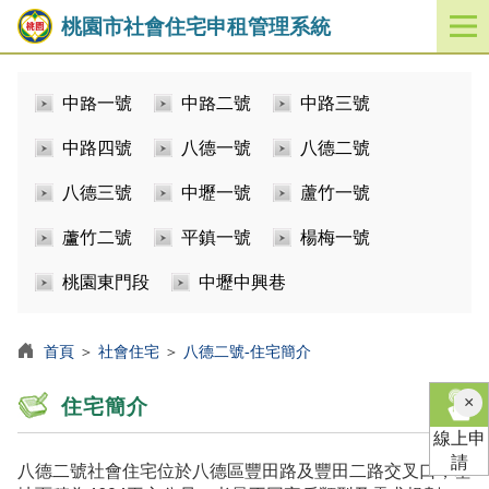
桃園市社會住宅申租管理系統
開
啟
／
中路一號
中路二號
中路三號
關
閉
中路四號
八德一號
八德二號
功
能
八德三號
中壢一號
蘆竹一號
選
單
蘆竹二號
平鎮一號
楊梅一號
桃園東門段
中壢中興巷
首頁
＞
社會住宅
＞
八德二號-住宅簡介
×
住宅簡介
線上申
請
八德二號社會住宅位於八德區豐田路及豐田二路交叉口，基