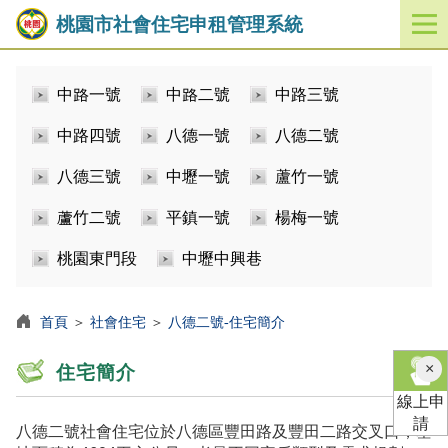
桃園市社會住宅申租管理系統
開
啟
／
中路一號
中路二號
中路三號
關
閉
中路四號
八德一號
八德二號
功
能
八德三號
中壢一號
蘆竹一號
選
單
蘆竹二號
平鎮一號
楊梅一號
桃園東門段
中壢中興巷
首頁
＞
社會住宅
＞
八德二號-住宅簡介
×
住宅簡介
線上申
請
八德二號社會住宅位於八德區豐田路及豐田二路交叉口，基