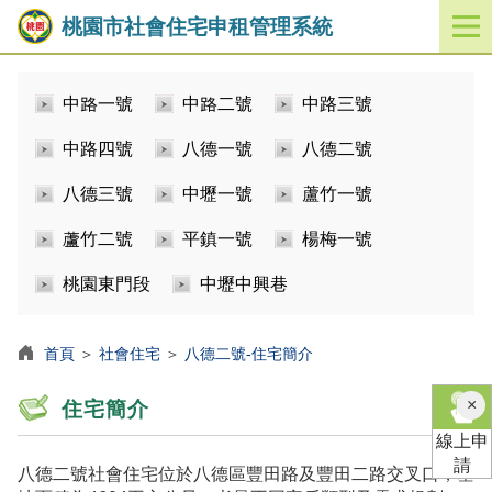
桃園市社會住宅申租管理系統
開
啟
／
中路一號
中路二號
中路三號
關
閉
中路四號
八德一號
八德二號
功
能
八德三號
中壢一號
蘆竹一號
選
單
蘆竹二號
平鎮一號
楊梅一號
桃園東門段
中壢中興巷
首頁
＞
社會住宅
＞
八德二號-住宅簡介
×
住宅簡介
線上申
請
八德二號社會住宅位於八德區豐田路及豐田二路交叉口，基