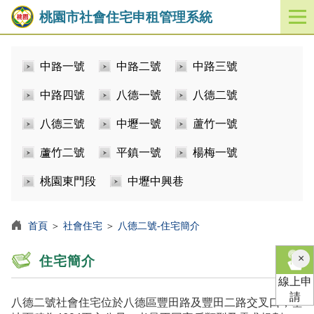
桃園市社會住宅申租管理系統
開
啟
／
中路一號
中路二號
中路三號
關
閉
中路四號
八德一號
八德二號
功
能
八德三號
中壢一號
蘆竹一號
選
單
蘆竹二號
平鎮一號
楊梅一號
桃園東門段
中壢中興巷
首頁
＞
社會住宅
＞
八德二號-住宅簡介
×
住宅簡介
線上申
請
八德二號社會住宅位於八德區豐田路及豐田二路交叉口，基