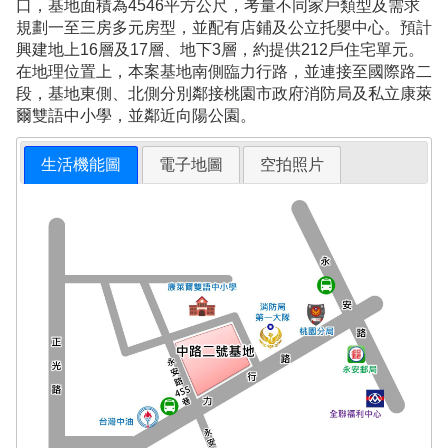
口，基地面積為4546平方公尺，考量不同家戶類型及需求
規劃一至三房多元房型，並配有店鋪及公立托嬰中心。預計
興建地上16層及17層、地下3層，約提供212戶住宅單元。
在地理位置上，本案基地南側臨力行路，並連接至國際路二
段，基地東側、北側分別鄰接桃園市政府消防局及私立康萊
爾雙語中小學，並鄰近向陽公園。
生活機能圖
電子地圖
空拍照片