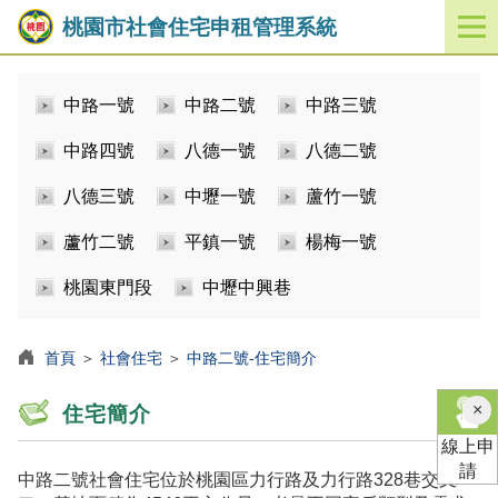
桃園市社會住宅申租管理系統
開
啟
／
中路一號
中路二號
中路三號
關
閉
中路四號
八德一號
八德二號
功
能
八德三號
中壢一號
蘆竹一號
選
單
蘆竹二號
平鎮一號
楊梅一號
桃園東門段
中壢中興巷
首頁
＞
社會住宅
＞
中路二號-住宅簡介
×
住宅簡介
線上申
請
中路二號社會住宅位於桃園區力行路及力行路328巷交叉