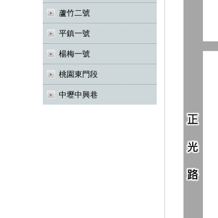
蘆竹二號
平鎮一號
楊梅一號
桃園東門段
中壢中興巷