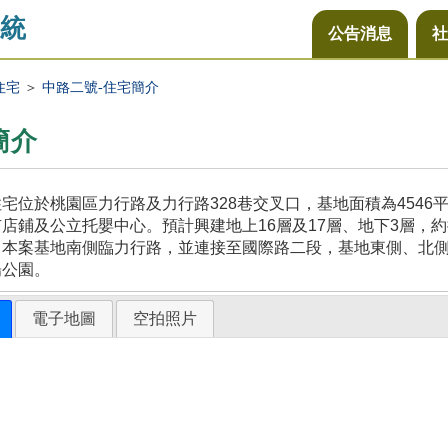
統
公告消息
社
住宅
＞
中路二號-住宅簡介
簡介
宅位於桃園區力行路及力行路328巷交叉口，基地面積為454
店鋪及公立托嬰中心。預計興建地上16層及17層、地下3層，約
，本案基地南側臨力行路，並連接至國際路二段，基地東側、北
陽公園。
電子地圖
空拍照片