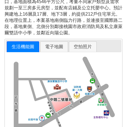
口，基地面積為4546平方公尺，考量不同家戶類型及需求
規劃一至三房多元房型，並配有店鋪及公立托嬰中心。預計
興建地上16層及17層、地下3層，約提供212戶住宅單元。
在地理位置上，本案基地南側臨力行路，並連接至國際路二
段，基地東側、北側分別鄰接桃園市政府消防局及私立康萊
爾雙語中小學，並鄰近向陽公園。
生活機能圖
電子地圖
空拍照片