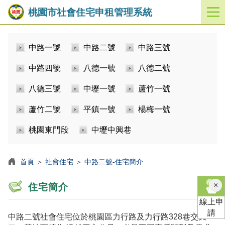
桃園市社會住宅申租管理系統
開
啟
／
中路一號
中路二號
中路三號
關
閉
中路四號
八德一號
八德二號
功
能
八德三號
中壢一號
蘆竹一號
選
單
蘆竹二號
平鎮一號
楊梅一號
桃園東門段
中壢中興巷
首頁
＞
社會住宅
＞
中路二號-住宅簡介
×
住宅簡介
線上申
請
中路二號社會住宅位於桃園區力行路及力行路328巷交叉