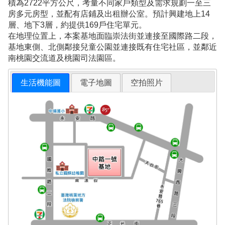
積為2722平方公尺，考量不同家戶類型及需求規劃一至三
房多元房型，並配有店鋪及出租辦公室。預計興建地上14
層、地下3層，約提供169戶住宅單元。
在地理位置上，本案基地面臨崇法街並連接至國際路二段，
基地東側、北側鄰接兒童公園並連接既有住宅社區，並鄰近
南桃園交流道及桃園司法園區。
生活機能圖
電子地圖
空拍照片