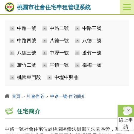
桃園市社會住宅申租管理系統
開
啟
／
中路一號
中路二號
中路三號
關
閉
中路四號
八德一號
八德二號
功
能
八德三號
中壢一號
蘆竹一號
選
單
蘆竹二號
平鎮一號
楊梅一號
桃園東門段
中壢中興巷
首頁
＞
社會住宅
＞
中路一號-住宅簡介
×
住宅簡介
線上申
請
中路一號社會住宅位於桃園區崇法街鄰司法園區旁，基地面