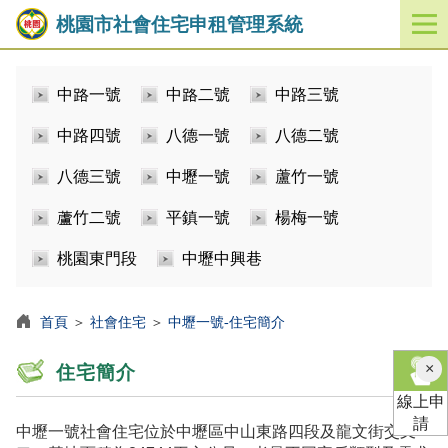
桃園市社會住宅申租管理系統
開
啟
／
中路一號
中路二號
中路三號
關
閉
中路四號
八德一號
八德二號
功
能
八德三號
中壢一號
蘆竹一號
選
單
蘆竹二號
平鎮一號
楊梅一號
桃園東門段
中壢中興巷
首頁
＞
社會住宅
＞
中壢一號-住宅簡介
×
住宅簡介
線上申
請
中壢一號社會住宅位於中壢區中山東路四段及龍文街交叉