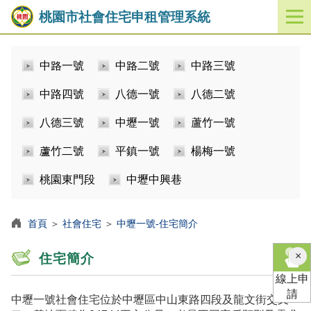
桃園市社會住宅申租管理系統
開
啟
／
中路一號
中路二號
中路三號
關
閉
中路四號
八德一號
八德二號
功
能
八德三號
中壢一號
蘆竹一號
選
單
蘆竹二號
平鎮一號
楊梅一號
桃園東門段
中壢中興巷
首頁
＞
社會住宅
＞
中壢一號-住宅簡介
×
住宅簡介
線上申
請
中壢一號社會住宅位於中壢區中山東路四段及龍文街交叉