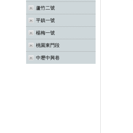
蘆竹二號
平鎮一號
楊梅一號
桃園東門段
中壢中興巷