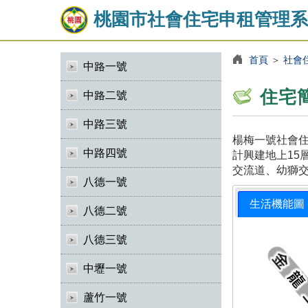
桃園市社會住宅申租管理系
首頁
＞
社會
中路一號
住宅
中路二號
中路三號
楊梅一號社會住
中路四號
計興建地上15
交流道、幼獅
八德一號
生活機能圖
八德二號
八德三號
中壢一號
蘆竹一號