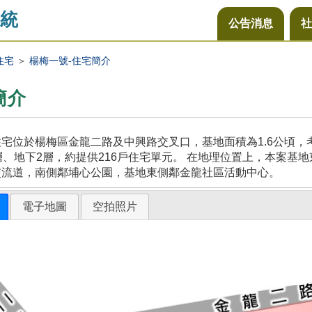
統
公告消息
社
住宅
＞
楊梅一號-住宅簡介
簡介
宅位於楊梅區金龍二路及中興路交叉口，基地面積為1.6公頃
層、地下2層，約提供216戶住宅單元。 在地理位置上，本案
交流道，南側鄰埔心公園，基地東側鄰金龍社區活動中心。
電子地圖
空拍照片