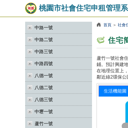
桃園市社會住宅申租管理系
首頁
＞
社會
中路一號
住宅
中路二號
中路三號
蘆竹一號社會住
中路四號
鋪。預計興建地
在地理位置上，
八德一號
鄰近綠2環保公
八德二號
生活機能圖
八德三號
中壢一號
蘆竹一號