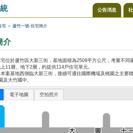
統
公告消息
社
住宅
＞
蘆竹一號-住宅簡介
簡介
宅位於蘆竹區大新三街，基地面積為2509平方公尺，考量不
上11層、地下2層，約提供114戶住宅單元。
本案基地西側臨大新三街，接續可通往國際機場及桃園之主要聯
園及大竹國中。
電子地圖
空拍照片