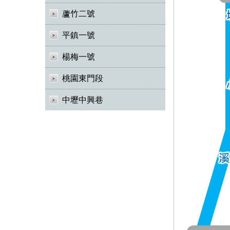
蘆竹二號
平鎮一號
楊梅一號
桃園東門段
中壢中興巷