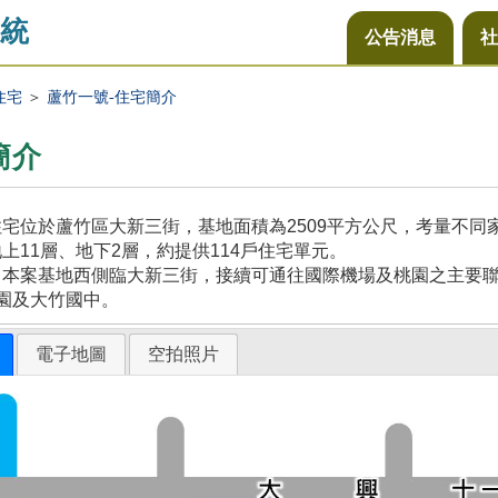
統
公告消息
社
住宅
＞
蘆竹一號-住宅簡介
簡介
宅位於蘆竹區大新三街，基地面積為2509平方公尺，考量不
上11層、地下2層，約提供114戶住宅單元。
本案基地西側臨大新三街，接續可通往國際機場及桃園之主要聯
園及大竹國中。
電子地圖
空拍照片