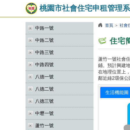
桃園市社會住宅申租管理系
首頁
＞
社會
中路一號
住宅
中路二號
中路三號
蘆竹一號社會住
中路四號
鋪。預計興建地
在地理位置上，
八德一號
鄰近綠2環保公
八德二號
生活機能圖
八德三號
中壢一號
蘆竹一號