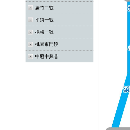
蘆竹二號
平鎮一號
楊梅一號
桃園東門段
中壢中興巷