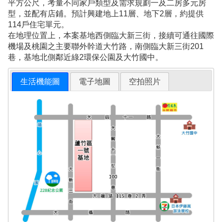
平方公尺，考量不同家戶類型及需求規劃一及二房多元房
型，並配有店鋪。預計興建地上11層、地下2層，約提供
114戶住宅單元。
在地理位置上，本案基地西側臨大新三街，接續可通往國際
機場及桃園之主要聯外幹道大竹路，南側臨大新三街201
巷，基地北側鄰近綠2環保公園及大竹國中。
生活機能圖
電子地圖
空拍照片