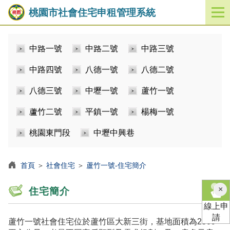
桃園市社會住宅申租管理系統
開
啟
／
中路一號
中路二號
中路三號
關
閉
中路四號
八德一號
八德二號
功
能
八德三號
中壢一號
蘆竹一號
選
單
蘆竹二號
平鎮一號
楊梅一號
桃園東門段
中壢中興巷
首頁
＞
社會住宅
＞
蘆竹一號-住宅簡介
×
住宅簡介
線上申
請
蘆竹一號社會住宅位於蘆竹區大新三街，基地面積為2509