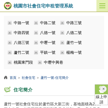
桃園市社會住宅申租管理系統
開
啟
／
中路一號
中路二號
中路三號
關
閉
中路四號
八德一號
八德二號
功
能
八德三號
中壢一號
蘆竹一號
選
單
蘆竹二號
平鎮一號
楊梅一號
桃園東門段
中壢中興巷
首頁
＞
社會住宅
＞
蘆竹一號-住宅簡介
×
住宅簡介
線上申
請
蘆竹一號社會住宅位於蘆竹區大新三街，基地面積為2509