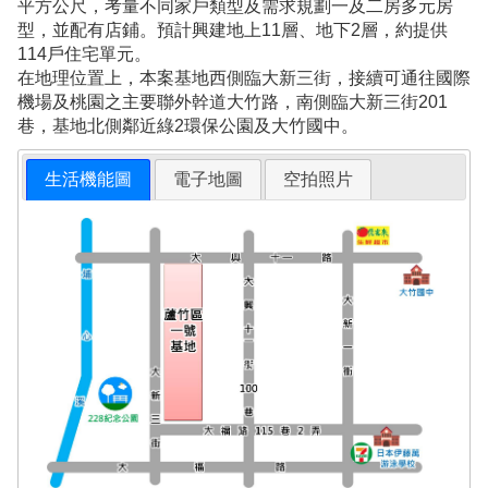
平方公尺，考量不同家戶類型及需求規劃一及二房多元房
型，並配有店鋪。預計興建地上11層、地下2層，約提供
114戶住宅單元。
在地理位置上，本案基地西側臨大新三街，接續可通往國際
機場及桃園之主要聯外幹道大竹路，南側臨大新三街201
巷，基地北側鄰近綠2環保公園及大竹國中。
生活機能圖
電子地圖
空拍照片