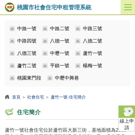
桃園市社會住宅申租管理系統
開
啟
／
中路一號
中路二號
中路三號
關
閉
中路四號
八德一號
八德二號
功
能
八德三號
中壢一號
蘆竹一號
選
單
蘆竹二號
平鎮一號
楊梅一號
桃園東門段
中壢中興巷
首頁
＞
社會住宅
＞
蘆竹一號-住宅簡介
×
住宅簡介
線上申
請
蘆竹一號社會住宅位於蘆竹區大新三街，基地面積為2509