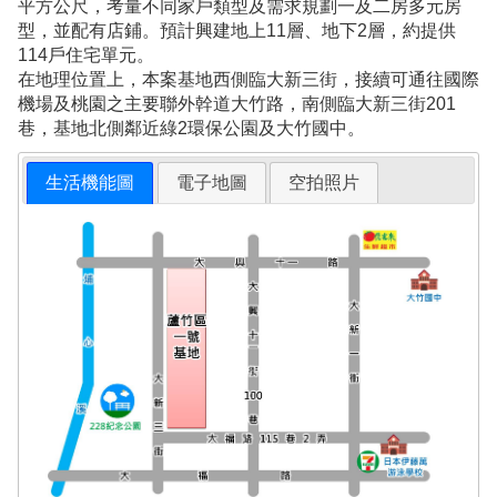
平方公尺，考量不同家戶類型及需求規劃一及二房多元房
型，並配有店鋪。預計興建地上11層、地下2層，約提供
114戶住宅單元。
在地理位置上，本案基地西側臨大新三街，接續可通往國際
機場及桃園之主要聯外幹道大竹路，南側臨大新三街201
巷，基地北側鄰近綠2環保公園及大竹國中。
生活機能圖
電子地圖
空拍照片