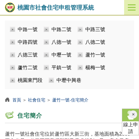
桃園市社會住宅申租管理系統
開
啟
／
中路一號
中路二號
中路三號
關
閉
中路四號
八德一號
八德二號
功
能
八德三號
中壢一號
蘆竹一號
選
單
蘆竹二號
平鎮一號
楊梅一號
桃園東門段
中壢中興巷
首頁
＞
社會住宅
＞
蘆竹一號-住宅簡介
×
住宅簡介
線上申
請
蘆竹一號社會住宅位於蘆竹區大新三街，基地面積為2509