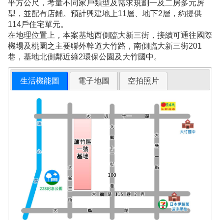
平方公尺，考量不同家戶類型及需求規劃一及二房多元房
型，並配有店鋪。預計興建地上11層、地下2層，約提供
114戶住宅單元。
在地理位置上，本案基地西側臨大新三街，接續可通往國際
機場及桃園之主要聯外幹道大竹路，南側臨大新三街201
巷，基地北側鄰近綠2環保公園及大竹國中。
生活機能圖
電子地圖
空拍照片