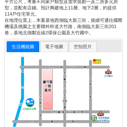
平方公尺，考量不同家戶類型及需求規劃一及二房多元房
型，並配有店鋪。預計興建地上11層、地下2層，約提供
114戶住宅單元。
在地理位置上，本案基地西側臨大新三街，接續可通往國際
機場及桃園之主要聯外幹道大竹路，南側臨大新三街201
巷，基地北側鄰近綠2環保公園及大竹國中。
生活機能圖
電子地圖
空拍照片