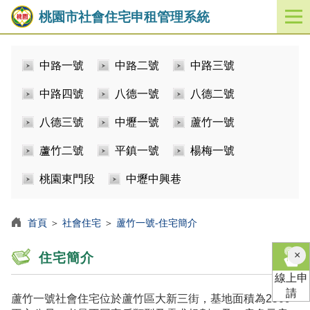
桃園市社會住宅申租管理系統
開
啟
／
中路一號
中路二號
中路三號
關
閉
中路四號
八德一號
八德二號
功
能
八德三號
中壢一號
蘆竹一號
選
單
蘆竹二號
平鎮一號
楊梅一號
桃園東門段
中壢中興巷
首頁
＞
社會住宅
＞
蘆竹一號-住宅簡介
×
住宅簡介
線上申
請
蘆竹一號社會住宅位於蘆竹區大新三街，基地面積為2509