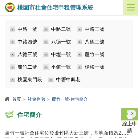
桃園市社會住宅申租管理系統
開
啟
／
中路一號
中路二號
中路三號
關
閉
中路四號
八德一號
八德二號
功
能
八德三號
中壢一號
蘆竹一號
選
單
蘆竹二號
平鎮一號
楊梅一號
桃園東門段
中壢中興巷
首頁
＞
社會住宅
＞
蘆竹一號-住宅簡介
×
住宅簡介
線上申
請
蘆竹一號社會住宅位於蘆竹區大新三街，基地面積為2509