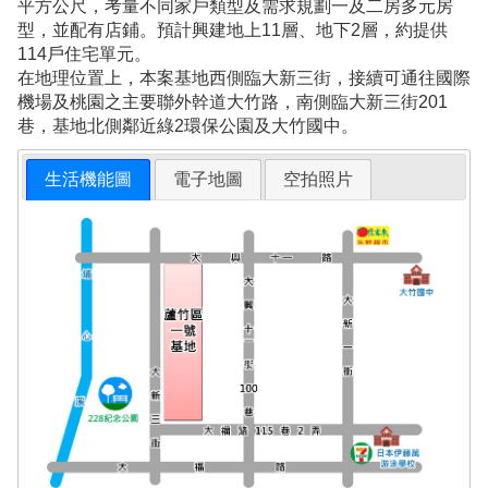
平方公尺，考量不同家戶類型及需求規劃一及二房多元房
型，並配有店鋪。預計興建地上11層、地下2層，約提供
114戶住宅單元。
在地理位置上，本案基地西側臨大新三街，接續可通往國際
機場及桃園之主要聯外幹道大竹路，南側臨大新三街201
巷，基地北側鄰近綠2環保公園及大竹國中。
生活機能圖
電子地圖
空拍照片