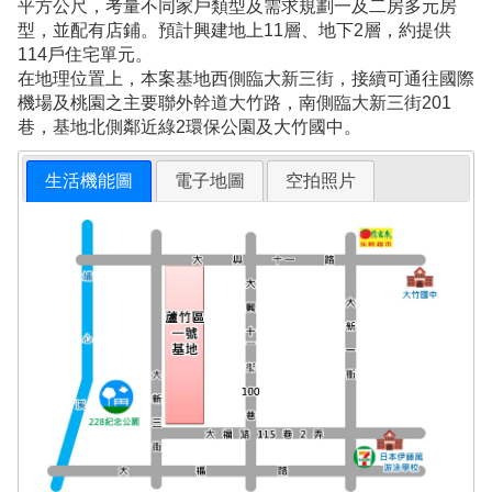
平方公尺，考量不同家戶類型及需求規劃一及二房多元房
型，並配有店鋪。預計興建地上11層、地下2層，約提供
114戶住宅單元。
在地理位置上，本案基地西側臨大新三街，接續可通往國際
機場及桃園之主要聯外幹道大竹路，南側臨大新三街201
巷，基地北側鄰近綠2環保公園及大竹國中。
生活機能圖
電子地圖
空拍照片