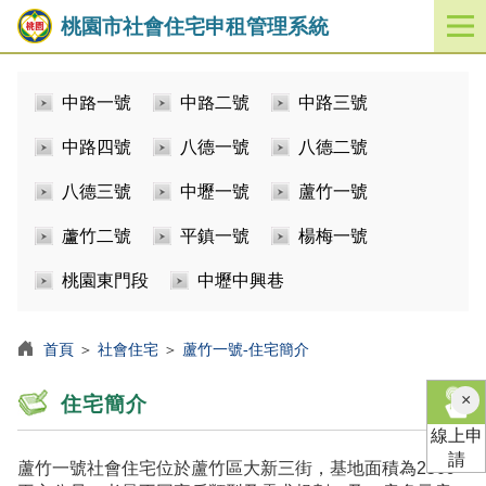
桃園市社會住宅申租管理系統
開
啟
／
中路一號
中路二號
中路三號
關
閉
中路四號
八德一號
八德二號
功
能
八德三號
中壢一號
蘆竹一號
選
單
蘆竹二號
平鎮一號
楊梅一號
桃園東門段
中壢中興巷
首頁
＞
社會住宅
＞
蘆竹一號-住宅簡介
×
住宅簡介
線上申
請
蘆竹一號社會住宅位於蘆竹區大新三街，基地面積為2509