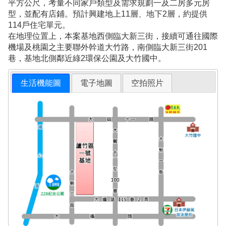
平方公尺，考量不同家戶類型及需求規劃一及二房多元房
型，並配有店鋪。預計興建地上11層、地下2層，約提供
114戶住宅單元。
在地理位置上，本案基地西側臨大新三街，接續可通往國際
機場及桃園之主要聯外幹道大竹路，南側臨大新三街201
巷，基地北側鄰近綠2環保公園及大竹國中。
生活機能圖
電子地圖
空拍照片