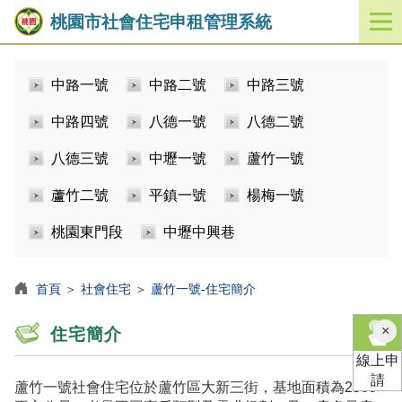
桃園市社會住宅申租管理系統
開
啟
／
中路一號
中路二號
中路三號
關
閉
中路四號
八德一號
八德二號
功
能
八德三號
中壢一號
蘆竹一號
選
單
蘆竹二號
平鎮一號
楊梅一號
桃園東門段
中壢中興巷
首頁
＞
社會住宅
＞
蘆竹一號-住宅簡介
×
住宅簡介
線上申
請
蘆竹一號社會住宅位於蘆竹區大新三街，基地面積為2509