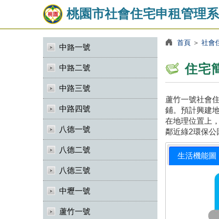
桃園市社會住宅申租管理系
首頁
＞
社會
中路一號
住宅
中路二號
中路三號
蘆竹一號社會住
中路四號
鋪。預計興建地
在地理位置上，
八德一號
鄰近綠2環保公
八德二號
生活機能圖
八德三號
中壢一號
蘆竹一號