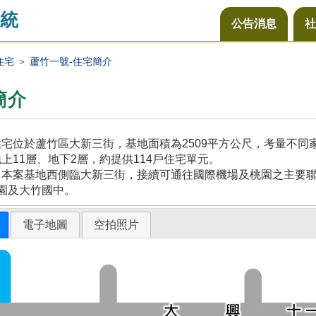
統
公告消息
社
住宅
＞
蘆竹一號-住宅簡介
簡介
宅位於蘆竹區大新三街，基地面積為2509平方公尺，考量不
上11層、地下2層，約提供114戶住宅單元。
本案基地西側臨大新三街，接續可通往國際機場及桃園之主要聯
園及大竹國中。
電子地圖
空拍照片