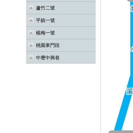
蘆竹二號
平鎮一號
楊梅一號
桃園東門段
中壢中興巷