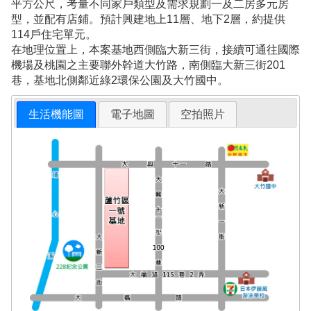
平方公尺，考量不同家戶類型及需求規劃一及二房多元房
型，並配有店鋪。預計興建地上11層、地下2層，約提供
114戶住宅單元。
在地理位置上，本案基地西側臨大新三街，接續可通往國際
機場及桃園之主要聯外幹道大竹路，南側臨大新三街201
巷，基地北側鄰近綠2環保公園及大竹國中。
生活機能圖
電子地圖
空拍照片