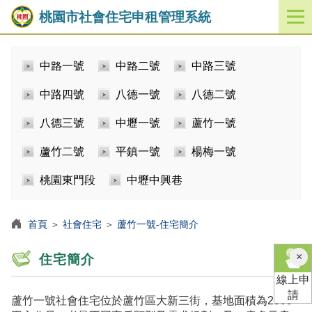
桃園市社會住宅申租管理系統
開
啟
／
中路一號
中路二號
中路三號
關
閉
中路四號
八德一號
八德二號
功
能
八德三號
中壢一號
蘆竹一號
選
單
蘆竹二號
平鎮一號
楊梅一號
桃園東門段
中壢中興巷
首頁
＞
社會住宅
＞
蘆竹一號-住宅簡介
×
住宅簡介
線上申
請
蘆竹一號社會住宅位於蘆竹區大新三街，基地面積為2509