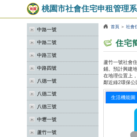
桃園市社會住宅申租管理系
首頁
＞
社會
中路一號
住宅
中路二號
中路三號
蘆竹一號社會住
中路四號
鋪。預計興建地
在地理位置上，
八德一號
鄰近綠2環保公
八德二號
生活機能圖
八德三號
中壢一號
蘆竹一號