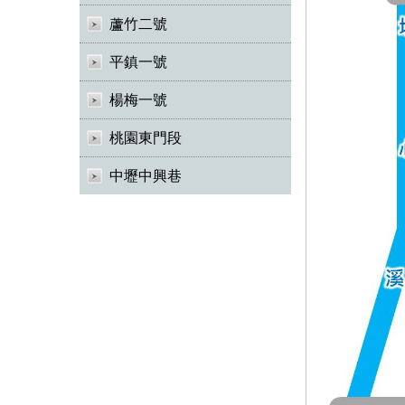
蘆竹二號
平鎮一號
楊梅一號
桃園東門段
中壢中興巷