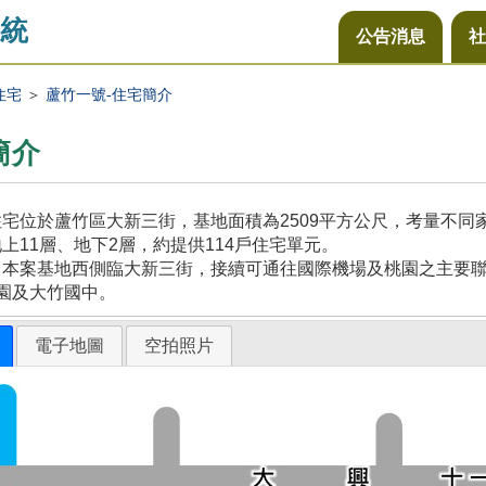
統
公告消息
社
住宅
＞
蘆竹一號-住宅簡介
簡介
宅位於蘆竹區大新三街，基地面積為2509平方公尺，考量不
上11層、地下2層，約提供114戶住宅單元。
本案基地西側臨大新三街，接續可通往國際機場及桃園之主要聯
園及大竹國中。
電子地圖
空拍照片