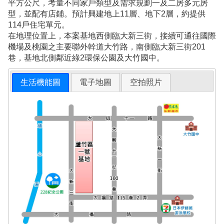
平方公尺，考量不同家戶類型及需求規劃一及二房多元房
型，並配有店鋪。預計興建地上11層、地下2層，約提供
114戶住宅單元。
在地理位置上，本案基地西側臨大新三街，接續可通往國際
機場及桃園之主要聯外幹道大竹路，南側臨大新三街201
巷，基地北側鄰近綠2環保公園及大竹國中。
生活機能圖
電子地圖
空拍照片