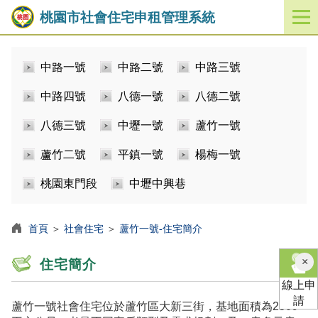
桃園市社會住宅申租管理系統
開
啟
／
中路一號
中路二號
中路三號
關
閉
中路四號
八德一號
八德二號
功
能
八德三號
中壢一號
蘆竹一號
選
單
蘆竹二號
平鎮一號
楊梅一號
桃園東門段
中壢中興巷
首頁
＞
社會住宅
＞
蘆竹一號-住宅簡介
×
住宅簡介
線上申
請
蘆竹一號社會住宅位於蘆竹區大新三街，基地面積為2509