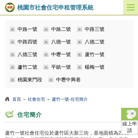
桃園市社會住宅申租管理系統
開
啟
／
中路一號
中路二號
中路三號
關
閉
中路四號
八德一號
八德二號
功
能
八德三號
中壢一號
蘆竹一號
選
單
蘆竹二號
平鎮一號
楊梅一號
桃園東門段
中壢中興巷
首頁
＞
社會住宅
＞
蘆竹一號-住宅簡介
×
住宅簡介
線上申
請
蘆竹一號社會住宅位於蘆竹區大新三街，基地面積為2509