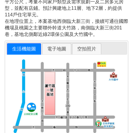
平方公尺，考量不同家戶類型及需求規劃一及二房多元房
型，並配有店鋪。預計興建地上11層、地下2層，約提供
114戶住宅單元。
在地理位置上，本案基地西側臨大新三街，接續可通往國際
機場及桃園之主要聯外幹道大竹路，南側臨大新三街201
巷，基地北側鄰近綠2環保公園及大竹國中。
生活機能圖
電子地圖
空拍照片