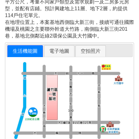
平方公尺，考量不同家戶類型及需求規劃一及二房多元房
型，並配有店鋪。預計興建地上11層、地下2層，約提供
114戶住宅單元。
在地理位置上，本案基地西側臨大新三街，接續可通往國際
機場及桃園之主要聯外幹道大竹路，南側臨大新三街201
巷，基地北側鄰近綠2環保公園及大竹國中。
生活機能圖
電子地圖
空拍照片