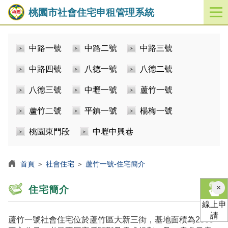
桃園市社會住宅申租管理系統
開
啟
／
中路一號
中路二號
中路三號
關
閉
中路四號
八德一號
八德二號
功
能
八德三號
中壢一號
蘆竹一號
選
單
蘆竹二號
平鎮一號
楊梅一號
桃園東門段
中壢中興巷
首頁
＞
社會住宅
＞
蘆竹一號-住宅簡介
×
住宅簡介
線上申
請
蘆竹一號社會住宅位於蘆竹區大新三街，基地面積為2509