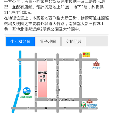
平方公尺，考量不同家戶類型及需求規劃一及二房多元房
型，並配有店鋪。預計興建地上11層、地下2層，約提供
114戶住宅單元。
在地理位置上，本案基地西側臨大新三街，接續可通往國際
機場及桃園之主要聯外幹道大竹路，南側臨大新三街201
巷，基地北側鄰近綠2環保公園及大竹國中。
生活機能圖
電子地圖
空拍照片