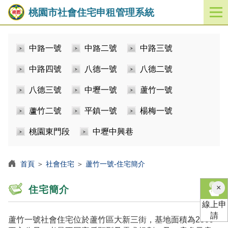
桃園市社會住宅申租管理系統
開
啟
／
中路一號
中路二號
中路三號
關
閉
中路四號
八德一號
八德二號
功
能
八德三號
中壢一號
蘆竹一號
選
單
蘆竹二號
平鎮一號
楊梅一號
桃園東門段
中壢中興巷
首頁
＞
社會住宅
＞
蘆竹一號-住宅簡介
×
住宅簡介
線上申
請
蘆竹一號社會住宅位於蘆竹區大新三街，基地面積為2509