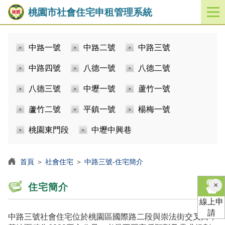
桃園市社會住宅申租管理系統
開
啟
／
中路一號
中路二號
中路三號
關
閉
中路四號
八德一號
八德二號
功
能
八德三號
中壢一號
蘆竹一號
選
單
蘆竹二號
平鎮一號
楊梅一號
桃園東門段
中壢中興巷
首頁
＞
社會住宅
＞
中路三號-住宅簡介
×
住宅簡介
線上申
請
中路三號社會住宅位於桃園區國際路二段與崇法街交叉口，