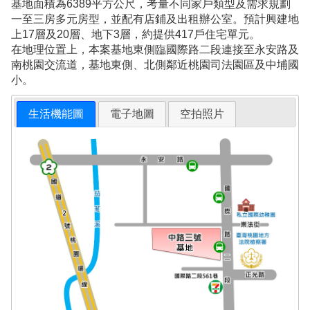
基地面積為6389平方公尺，考量不同家戶類型及需求規劃
一至三房多元房型，並配有店鋪及出租辦公室。預計興建地
上17層及20層、地下3層，約提供417戶住宅單元。
在地理位置上，本案基地東側臨國際路二段連接至永安路及
南桃園交流道，基地東側、北側鄰近桃園司法園區及中埔國
小。
生活機能圖
電子地圖
空拍照片