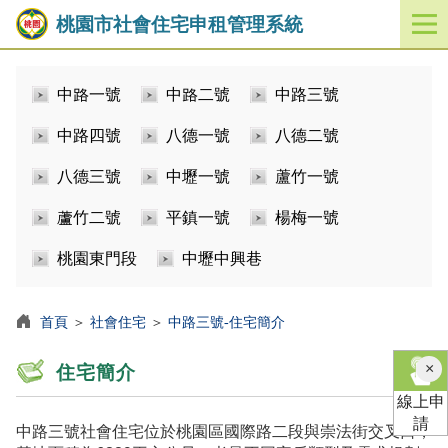
桃園市社會住宅申租管理系統
開
啟
／
中路一號
中路二號
中路三號
關
閉
中路四號
八德一號
八德二號
功
能
八德三號
中壢一號
蘆竹一號
選
單
蘆竹二號
平鎮一號
楊梅一號
桃園東門段
中壢中興巷
首頁
＞
社會住宅
＞
中路三號-住宅簡介
×
住宅簡介
線上申
請
中路三號社會住宅位於桃園區國際路二段與崇法街交叉口，