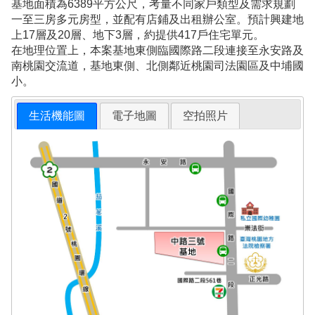
基地面積為6389平方公尺，考量不同家戶類型及需求規劃
一至三房多元房型，並配有店鋪及出租辦公室。預計興建地
上17層及20層、地下3層，約提供417戶住宅單元。
在地理位置上，本案基地東側臨國際路二段連接至永安路及
南桃園交流道，基地東側、北側鄰近桃園司法園區及中埔國
小。
生活機能圖
電子地圖
空拍照片