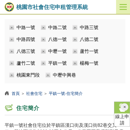
桃園市社會住宅申租管理系統
開
啟
／
中路一號
中路二號
中路三號
關
閉
中路四號
八德一號
八德二號
功
能
八德三號
中壢一號
蘆竹一號
選
單
蘆竹二號
平鎮一號
楊梅一號
桃園東門段
中壢中興巷
首頁
＞
社會住宅
＞
平鎮一號-住宅簡介
×
住宅簡介
線上申
請
平鎮一號社會住宅位於平鎮區漢口街及漢口街82巷交叉