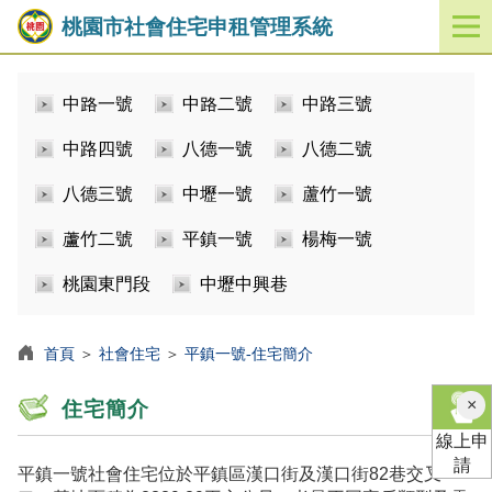
桃園市社會住宅申租管理系統
開
啟
／
中路一號
中路二號
中路三號
關
閉
中路四號
八德一號
八德二號
功
能
八德三號
中壢一號
蘆竹一號
選
單
蘆竹二號
平鎮一號
楊梅一號
桃園東門段
中壢中興巷
首頁
＞
社會住宅
＞
平鎮一號-住宅簡介
×
住宅簡介
線上申
請
平鎮一號社會住宅位於平鎮區漢口街及漢口街82巷交叉