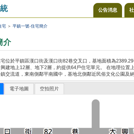
統
公告消息
社
住宅
＞
平鎮一號-住宅簡介
簡介
宅位於平鎮區漢口街及漢口街82巷交叉口，基地面積為2389.
興建地上12層、地下2層，約提供64戶住宅單元。 在地理位置
平鎮交流道，東南側鄰平南國中，基地北側鄰近民俗文化公園及
電子地圖
空拍照片