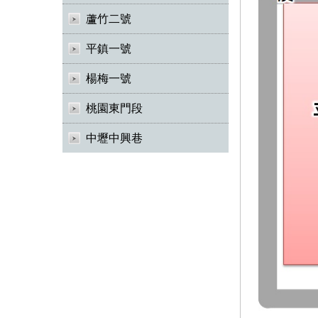
蘆竹二號
平鎮一號
楊梅一號
桃園東門段
中壢中興巷