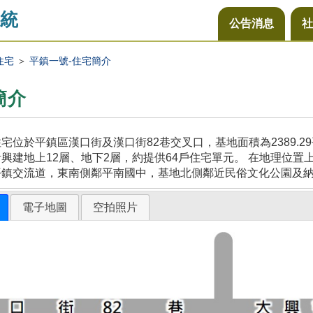
統
公告消息
社
住宅
＞
平鎮一號-住宅簡介
簡介
宅位於平鎮區漢口街及漢口街82巷交叉口，基地面積為2389.
興建地上12層、地下2層，約提供64戶住宅單元。 在地理位置
平鎮交流道，東南側鄰平南國中，基地北側鄰近民俗文化公園及
電子地圖
空拍照片