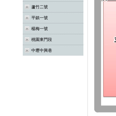
蘆竹二號
平鎮一號
楊梅一號
桃園東門段
中壢中興巷